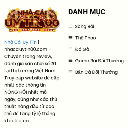
DANH MỤC
Sòng Bài
Thể Thao
Nhà Cái Uy Tín
|
Đá Gà
nhacaiuytin00.com –
Chuyên trang review,
Game Bài Đổi Thưởng
đánh giá sân chơi số #1
tại thị trường Việt Nam.
Bắn Cá Đổi Thưởng
Truy cập website để cập
nhật các thông tin
NÓNG HỔI nhất mỗi
ngày, cũng như các thủ
thuật hàng đầu từ cao
thủ để tăng tỷ lệ thắng
khi cá cược.