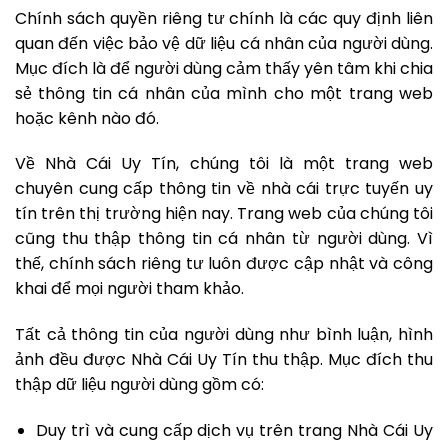
Chính sách quyền riêng tư chính là các quy định liên
quan đến việc bảo vệ dữ liệu cá nhân của người dùng.
Mục đích là để người dùng cảm thấy yên tâm khi chia
sẻ thông tin cá nhân của mình cho một trang web
hoặc kênh nào đó.
Về Nhà Cái Uy Tín, chúng tôi là một trang web
chuyên cung cấp thông tin về nhà cái trực tuyến uy
tín trên thị trường hiện nay. Trang web của chúng tôi
cũng thu thập thông tin cá nhân từ người dùng. Vì
thế, chính sách riêng tư luôn được cập nhật và công
khai để mọi người tham khảo.
Tất cả thông tin của người dùng như bình luận, hình
ảnh đều được Nhà Cái Uy Tín thu thập. Mục đích thu
thập dữ liệu người dùng gồm có:
Duy trì và cung cấp dịch vụ trên trang Nhà Cái Uy