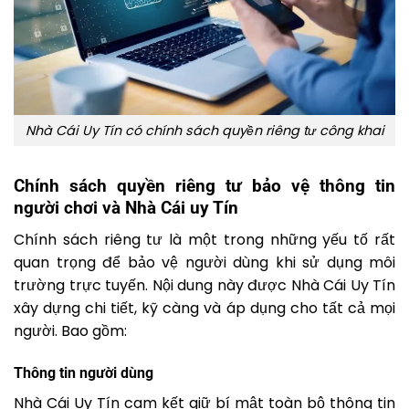
Nhà Cái Uy Tín có chính sách quyền riêng tư công khai
Chính sách quyền riêng tư bảo vệ thông tin
người chơi và Nhà Cái uy Tín
Chính sách riêng tư là một trong những yếu tố rất
quan trọng để bảo vệ người dùng khi sử dụng môi
trường trực tuyến. Nội dung này được Nhà Cái Uy Tín
xây dựng chi tiết, kỹ càng và áp dụng cho tất cả mọi
người. Bao gồm:
Thông tin người dùng
Nhà Cái Uy Tín cam kết giữ bí mật toàn bộ thông tin