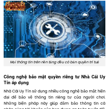
Mọi thông tin trên nền tảng đều có bản quyền trí tuệ
Công nghệ bảo mật quyền riêng tư Nhà Cái Uy
Tín áp dụng
Nhà Cái Uy Tín sử dụng nhiều công nghệ bảo mật hiện
đại để bảo vệ thông tin riêng tư của người chơi.
Những biện pháp này giúp đảm bảo thông tin cá