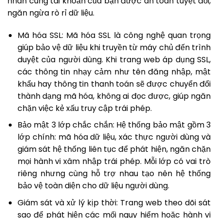
nhân cùng tài khoản của bạn được an toàn tuyệt đối,
ngăn ngừa rò rỉ dữ liệu.
Mã hóa SSL: Mã hóa SSL là công nghệ quan trọng
giúp bảo vệ dữ liệu khi truyền từ máy chủ đến trình
duyệt của người dùng. Khi trang web áp dụng SSL,
các thông tin nhạy cảm như tên đăng nhập, mật
khẩu hay thông tin thanh toán sẽ được chuyển đổi
thành dạng mã hóa, không ai đọc được, giúp ngăn
chặn việc kẻ xấu truy cập trái phép.
Bảo mật 3 lớp chắc chắn: Hệ thống bảo mật gồm 3
lớp chính: mã hóa dữ liệu, xác thực người dùng và
giám sát hệ thống liên tục để phát hiện, ngăn chặn
mọi hành vi xâm nhập trái phép. Mỗi lớp có vai trò
riêng nhưng cùng hỗ trợ nhau tạo nên hệ thống
bảo vệ toàn diện cho dữ liệu người dùng.
Giám sát và xử lý kịp thời: Trang web theo dõi sát
sao để phát hiện các mối nguy hiểm hoặc hành vi