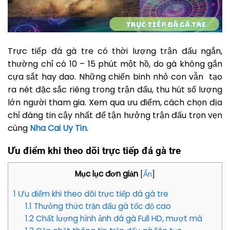
Trực tiếp đá gà tre có thời lượng trận đấu ngắn,
thường chỉ có 10 – 15 phút một hồ, do gà không gắn
cựa sắt hay dao. Những chiến binh nhỏ con vẫn tạo
ra nét đặc sắc riêng trong trận đấu, thu hút số lượng
lớn người tham gia. Xem qua ưu điểm, cách chọn địa
chỉ đáng tin cậy nhất để tận hưởng trận đấu trọn vẹn
cùng
Nha Cai Uy Tin
.
Ưu điểm khi theo dõi trực tiếp đá gà tre
Mục lục đơn giản
[
Ẩn
]
1
Ưu điểm khi theo dõi trực tiếp đá gà tre
1.1
Thưởng thức trận đấu gà tốc độ cao
1.2
Chất lượng hình ảnh đá gà Full HD, mượt mà