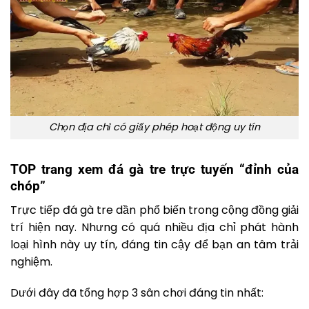
Chọn địa chỉ có giấy phép hoạt động uy tín
TOP trang xem đá gà tre trực tuyến “đỉnh của
chóp”
Trực tiếp đá gà tre dần phổ biến trong cộng đồng giải
trí hiện nay. Nhưng có quá nhiều địa chỉ phát hành
loại hình này uy tín, đáng tin cậy để bạn an tâm trải
nghiệm.
Dưới đây đã tổng hợp 3 sân chơi đáng tin nhất: