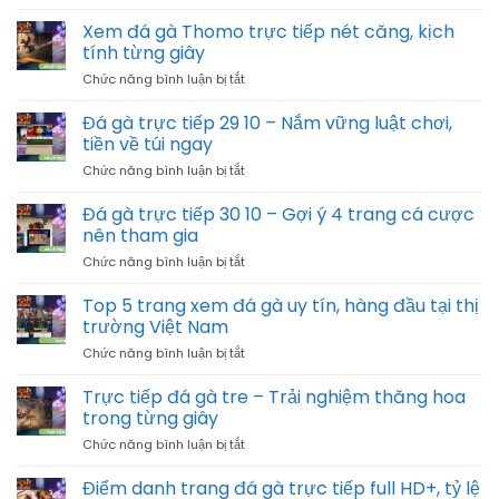
Thức
gà
người
ăn
Xem đá gà Thomo trực tiếp nét căng, kịch
cựa
chơi
gà
sắt
tính từng giây
đá
ăn
ở
Chức năng bình luận bị tắt
–
tiền
Xem
5
chuẩn
đá
Đá gà trực tiếp 29 10 – Nắm vững luật chơi,
nhóm
chỉnh
gà
thức
tiền về túi ngay
2025
Thomo
ăn
ở
Chức năng bình luận bị tắt
trực
mà
Đá
tiếp
mọi
gà
Đá gà trực tiếp 30 10 – Gợi ý 4 trang cá cược
nét
sư
trực
căng,
nên tham gia
kê
tiếp
kịch
nên
ở
Chức năng bình luận bị tắt
29
tính
biết
Đá
10
từng
gà
Top 5 trang xem đá gà uy tín, hàng đầu tại thị
–
giây
trực
Nắm
trường Việt Nam
tiếp
vững
ở
Chức năng bình luận bị tắt
30
luật
Top
10
chơi,
5
Trực tiếp đá gà tre – Trải nghiệm thăng hoa
–
tiền
trang
Gợi
trong từng giây
về
xem
ý
túi
ở
Chức năng bình luận bị tắt
đá
4
ngay
Trực
gà
trang
tiếp
Điểm danh trang đá gà trực tiếp full HD+, tỷ lệ
uy
cá