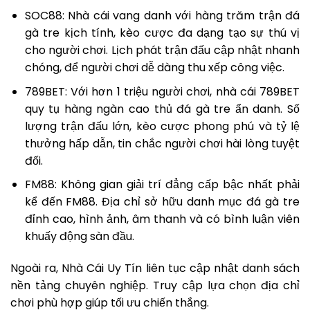
SOC88: Nhà cái vang danh với hàng trăm trận đá
gà tre kịch tính, kèo cược đa dạng tạo sự thú vị
cho người chơi. Lịch phát trận đấu cập nhật nhanh
chóng, để người chơi dễ dàng thu xếp công việc.
789BET: Với hơn 1 triệu người chơi, nhà cái 789BET
quy tụ hàng ngàn cao thủ đá gà tre ẩn danh. Số
lượng trận đấu lớn, kèo cược phong phú và tỷ lệ
thưởng hấp dẫn, tin chắc người chơi hài lòng tuyệt
đối.
FM88: Không gian giải trí đẳng cấp bậc nhất phải
kể đến FM88. Địa chỉ sở hữu danh mục đá gà tre
đỉnh cao, hình ảnh, âm thanh và có bình luận viên
khuấy động sàn đầu.
Ngoài ra, Nhà Cái Uy Tín liên tục cập nhật danh sách
nền tảng chuyên nghiệp. Truy cập lựa chọn địa chỉ
chơi phù hợp giúp tối ưu chiến thắng.