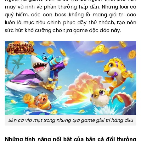
may và rinh về phần thưởng hấp dẫn. Những loài cá
quý hiếm, các con boss khổng lồ mang giá trị cao
luôn là mục tiêu chinh phục đầy thử thách, tạo nên
sức hút khó cưỡng cho tựa game độc đáo này.
Bắn cá vip một trong những tựa game giải trí hàng đầu
Những tính năng nổi bật của bắn cá đổi thưởng