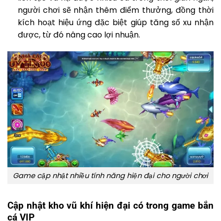
người chơi sẽ nhận thêm điểm thưởng, đồng thời
kích hoạt hiệu ứng đặc biệt giúp tăng số xu nhận
được, từ đó nâng cao lợi nhuận.
Game cập nhật nhiều tính năng hiện đại cho người chơi
Cập nhật kho vũ khí hiện đại có trong game bắn
cá VIP